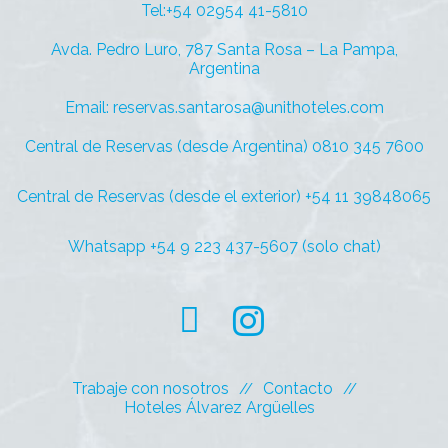
Tel:+54 02954 41-5810
Avda. Pedro Luro, 787 Santa Rosa – La Pampa,
Argentina
Email: reservas.santarosa@unithoteles.com
Central de Reservas (desde Argentina) 0810 345 7600
Central de Reservas (desde el exterior) +54 11 39848065
Whatsapp +54 9 223 437-5607 (solo chat)
Trabaje con nosotros
Contacto
Hoteles Álvarez Argüelles