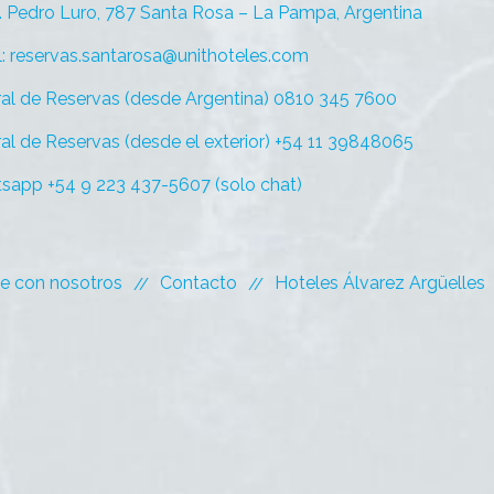
. Pedro Luro, 787 Santa Rosa – La Pampa, Argentina
l: reservas.santarosa@unithoteles.com
ral de Reservas (desde Argentina) 0810 345 7600
al de Reservas (desde el exterior) +54 11 39848065
sapp +54 9 223 437-5607 (solo chat)
je con nosotros
Contacto
Hoteles Álvarez Argüelles