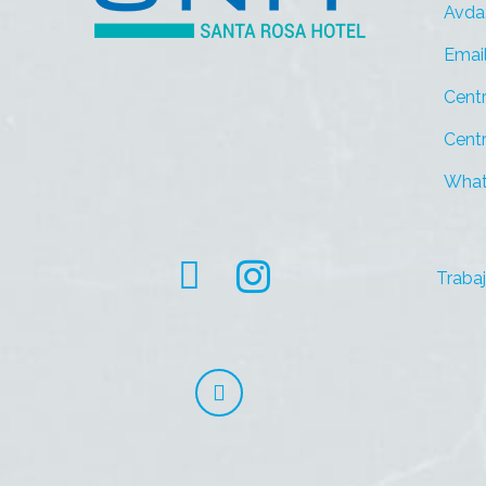
Avda
Emai
Cent
Centr
What
Traba