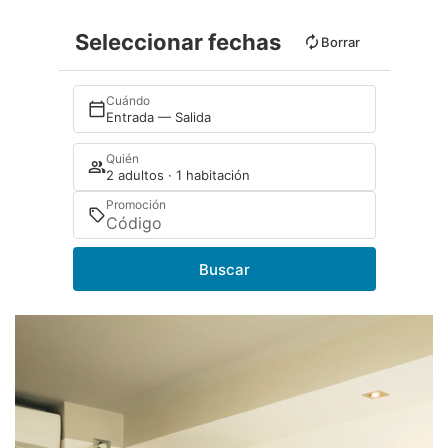
Seleccionar fechas
Borrar
Cuándo
Entrada — Salida
Quién
2 adultos · 1 habitación
Promoción
Buscar