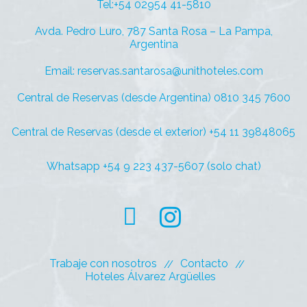
Tel:+54 02954 41-5810
Avda. Pedro Luro, 787 Santa Rosa – La Pampa,
Argentina
Email: reservas.santarosa@unithoteles.com
Central de Reservas (desde Argentina) 0810 345 7600
Central de Reservas (desde el exterior) +54 11 39848065
Whatsapp +54 9 223 437-5607 (solo chat)
Trabaje con nosotros
Contacto
Hoteles Álvarez Argüelles